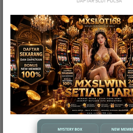
DAFTAR SLOT PULSA
MYSTERY BOX
NEW MEMBE