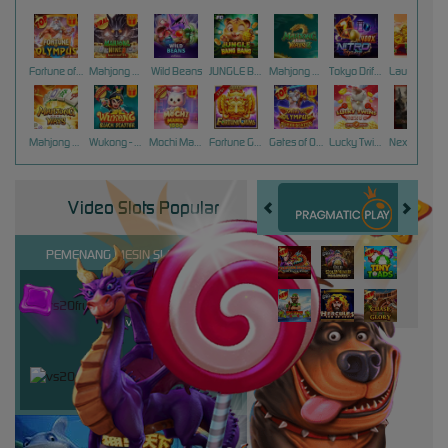
Fortune of Olympus
Mahjong Wins 3 – Black Scatter
Wild Beans
JUNGLE BANG BANG
Mahjong Ways 2
Tokyo Drift Nitro
Laughing Buddha Nexus
Mahjong Ways
Wukong - Black Scatter
Mochi Mania 1000
Fortune Gems
Gates of Olympus Super Scatter
Lucky Twins Nexus
Nexus Tombstone RIP
Video Slots Popular
PEMENANG MESIN SLOT
miste****0
IDR
15,047,200.00
vs20fruitswx
ma****5
IDR
9,253,200.00
vs20starlightx
vsteadf****1
IDR
8,998,000.00