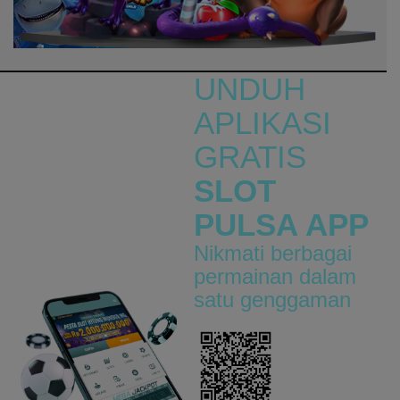
vswaysbandit
ans****a
IDR
6,998,600.00
vs20olympgate
UNDUH
rydhos****e
APLIKASI
IDR
6,989,400.00
GRATIS
vswaysmahwblck
SLOT
miste****0
IDR
6,784,500.00
PULSA APP
vs20gatotx
Nikmati berbagai
be****7
IDR
6,724,500.00
permainan dalam
vs20stararx
satu genggaman
be****7
IDR
6,592,400.00
vs20fruitswx
sco****9
IDR
5,941,200.00