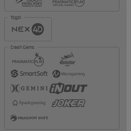
Togel
Crash Game