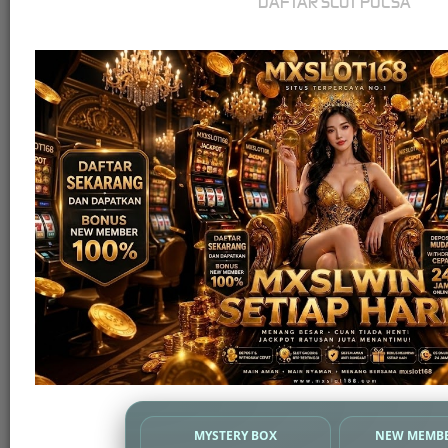
DAFTAR SLOT PULSA
MYSTERY BOX
NEW MEMBE