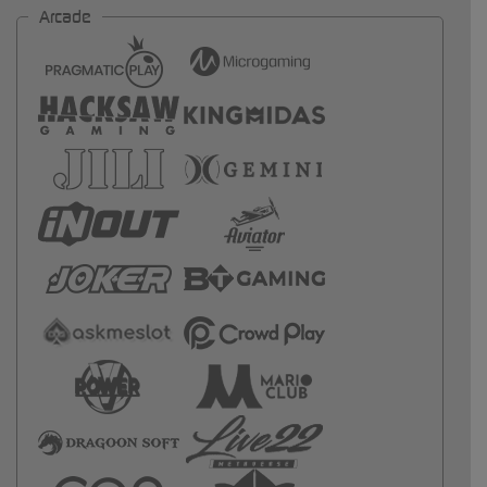
Arcade