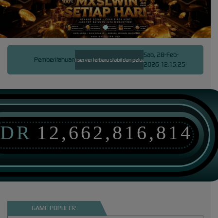
Sab, 28-Feb-
Pemberitahuan
. Mainkan game terpopuler di server terbaru stabil dan peluang cuan besar setiap hari!
Slot Pul
2026 12.15.25
IDR
12,662,816,814
GAME POPULER