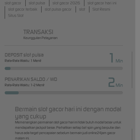
slot gacor
slot pulsa
slot gacor 2026
slot gacor hari ini
slot gacor terbaik
slot pulsa gacor
slot
Slot Resmi
Situs Slot
TRANSAKSI
Keunggulan Pelayanan
1
DEPOSIT slot pulsa
Min
Rata-Rata Waktu: 1 Menit
2
PENARIKAN SALDO / WD
Min
Rata-Rata Waktu: 1-2 Menit
Bermain slot gacor hari ini dengan modal
yang cukup
Memenangkan permainan slot gacor hari ini tidak butuh modal besar untuk
mendapatkan jackpot besar. Perhatikan setiap bet spin yang berputar dan
harus ada target pencapaian sebelum bermain judi online24jam gacor
malam ini.