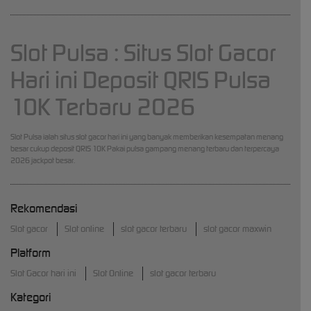
Slot Pulsa : Situs Slot Gacor
Hari ini Deposit QRIS Pulsa
10K Terbaru 2026
Slot Pulsa ialah situs slot gacor hari ini yang banyak memberikan kesempatan menang
besar cukup deposit QRIS 10K Pakai pulsa gampang menang terbaru dan terpercaya
2026 jackpot besar.
Rekomendasi
Slot gacor
Slot online
slot gacor terbaru
slot gacor maxwin
Platform
Slot Gacor hari ini
Slot Online
slot gacor terbaru
Kategori