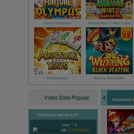
Fortune of Olympus
Mahjong Wins 3 – Black Scatter
Mahjong Ways
Wukong - Black Scatter
Video Slots Popular
PEMENANG MESIN SLOT
miste****0
IDR
15,047,200.00