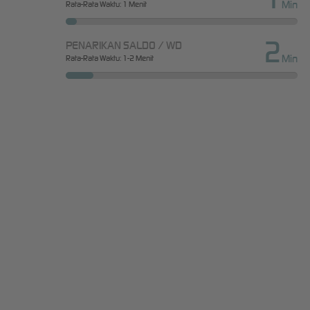
Min
Rata-Rata Waktu: 1 Menit
2
PENARIKAN SALDO / WD
Min
Rata-Rata Waktu: 1-2 Menit