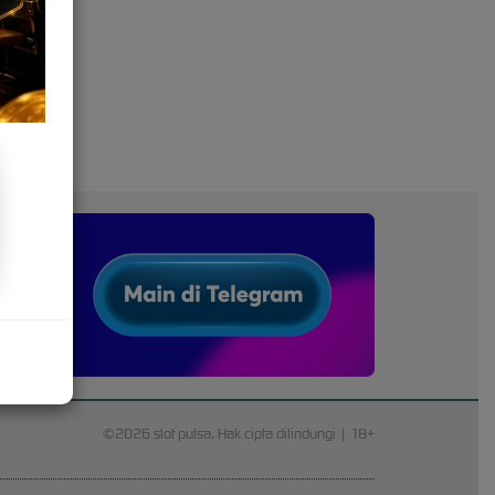
Pindai kode
untuk Und
Android A
©2026 slot pulsa. Hak cipta dilindungi | 18+