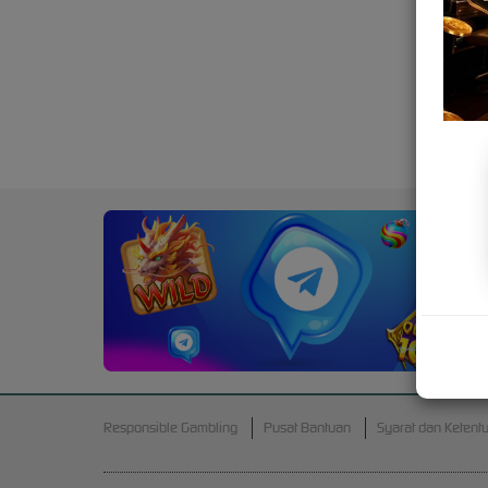
be****7
IDR
6,592,400.00
vs20fruitswx
sco****9
IDR
5,941,200.00
vs20fruitswx
miste****0
IDR
4,520,000.00
vs20olympx
Responsible Gambling
Pusat Bantuan
Syarat dan Ketent