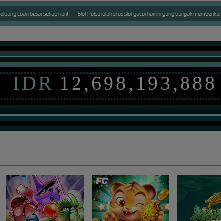
n besar setiap hari!
Slot Pulsa ialah situs slot gacor hari ini yang banyak memberikan kese
IDR
12,698,193,888