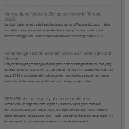
Mengunjungi Website Slot gacor malam ini Terbaru
2026
Langkah pertama tentu saja kamu harus mengunjungi Website slot gacor malam
ini melalui mesin pencarian Google atau lewat linknya. Situs ini mudah untuk
diakses sehingga kamu tidak memerlukan aplikasi pihak ketiga seperti VPN.
Kemenangan Besar Bermain Game Slot Terbaru jackpot
Maxwin
Banyak sekali yang menanyakan pola gacor bermain slot gacor hari ini. Pola yang
diberikan bukanlah asal-asalan ya. Jadi sebelum di share ke para member setia, slot
gacor 2026 mencoba terlebih dahulu dan ternyata hasilnya sangat memuaskan.
Pasti banyak dari kalian yang tidak mengerti dengan angka di atas.
SERVER slot pulsa jackpot maxwin malam ini
Setelah kamu mengetahui semua game judi online24jam gacor malam ini
termasuk slot gacor gampang menang dan ingin mencobanya, maka berikut ini
adalah dijelaskan beberapa langkah mudah cara daftar di situs slot gacor malam ini
terpercaya 2026, situs slot gacor malam ini yang bisa kamu ikuti.