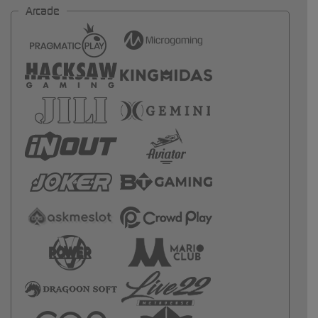
Arcade