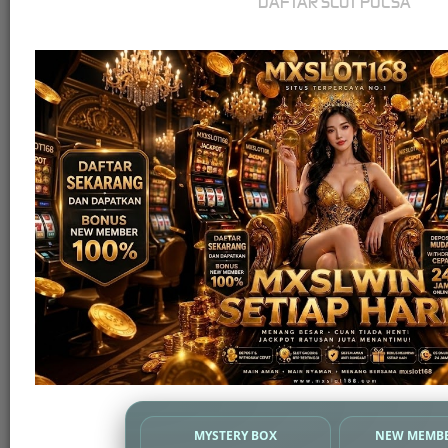
DAFTAR SLOT PULSA
MYSTERY BOX
NEW MEMBE