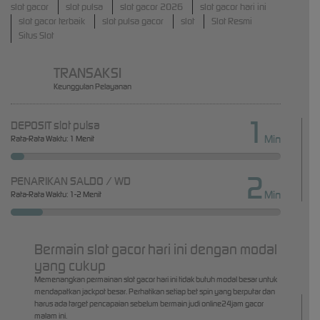
slot gacor
slot pulsa
slot gacor 2026
slot gacor hari ini
slot gacor terbaik
slot pulsa gacor
slot
Slot Resmi
Situs Slot
TRANSAKSI
Keunggulan Pelayanan
1
DEPOSIT slot pulsa
Min
Rata-Rata Waktu: 1 Menit
2
PENARIKAN SALDO / WD
Min
Rata-Rata Waktu: 1-2 Menit
Bermain slot gacor hari ini dengan modal
yang cukup
Memenangkan permainan slot gacor hari ini tidak butuh modal besar untuk
mendapatkan jackpot besar. Perhatikan setiap bet spin yang berputar dan
harus ada target pencapaian sebelum bermain judi online24jam gacor
malam ini.