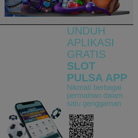
vswaysbandit
ans****a
IDR
6,998,600.00
vs20olympgate
UNDUH
rydhos****e
APLIKASI
IDR
6,989,400.00
GRATIS
vswaysmahwblck
SLOT
miste****0
IDR
6,784,500.00
PULSA APP
vs20gatotx
Nikmati berbagai
be****7
IDR
6,724,500.00
permainan dalam
vs20stararx
satu genggaman
be****7
IDR
6,592,400.00
vs20fruitswx
sco****9
IDR
5,941,200.00