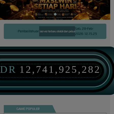
Sab, 28-Feb-
Pemberitahuan
 Mainkan game terpopuler di server terbaru stabil dan peluang cuan besar setiap hari!
Slot Pul
2026 12.15.25
IDR
12,741,925,282
GAME POPULER