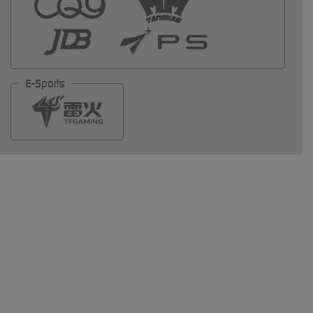
E-Sports