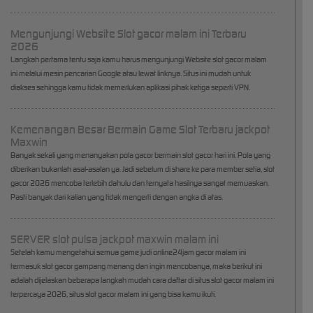
Mengunjungi Website Slot gacor malam ini Terbaru
2026
Langkah pertama tentu saja kamu harus mengunjungi Website slot gacor malam
ini melalui mesin pencarian Google atau lewat linknya. Situs ini mudah untuk
diakses sehingga kamu tidak memerlukan aplikasi pihak ketiga seperti VPN.
Kemenangan Besar Bermain Game Slot Terbaru jackpot
Maxwin
Banyak sekali yang menanyakan pola gacor bermain slot gacor hari ini. Pola yang
diberikan bukanlah asal-asalan ya. Jadi sebelum di share ke para member setia, slot
gacor 2026 mencoba terlebih dahulu dan ternyata hasilnya sangat memuaskan.
Pasti banyak dari kalian yang tidak mengerti dengan angka di atas.
SERVER slot pulsa jackpot maxwin malam ini
Setelah kamu mengetahui semua game judi online24jam gacor malam ini
termasuk slot gacor gampang menang dan ingin mencobanya, maka berikut ini
adalah dijelaskan beberapa langkah mudah cara daftar di situs slot gacor malam ini
terpercaya 2026, situs slot gacor malam ini yang bisa kamu ikuti.