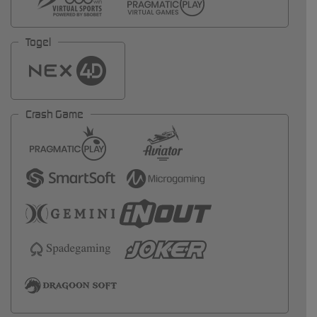
Togel
Crash Game