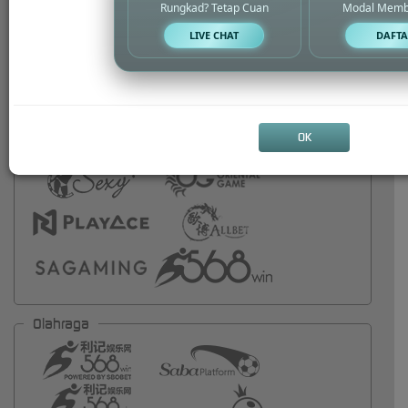
Rungkad? Tetap Cuan
Modal Memb
LIVE CHAT
DAFTA
Live Casino
OK
Olahraga