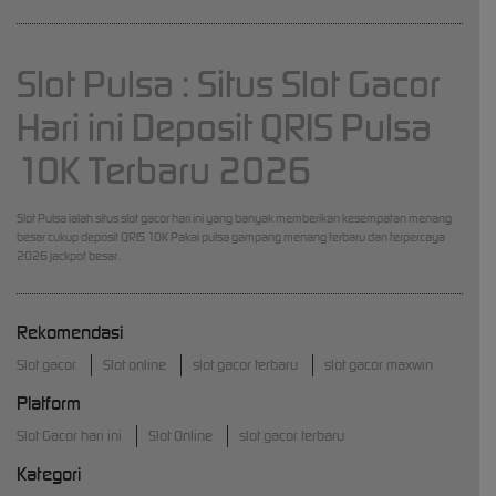
Slot Pulsa : Situs Slot Gacor
Hari ini Deposit QRIS Pulsa
10K Terbaru 2026
Slot Pulsa ialah situs slot gacor hari ini yang banyak memberikan kesempatan menang
besar cukup deposit QRIS 10K Pakai pulsa gampang menang terbaru dan terpercaya
2026 jackpot besar.
Rekomendasi
Slot gacor
Slot online
slot gacor terbaru
slot gacor maxwin
Platform
Slot Gacor hari ini
Slot Online
slot gacor terbaru
Kategori