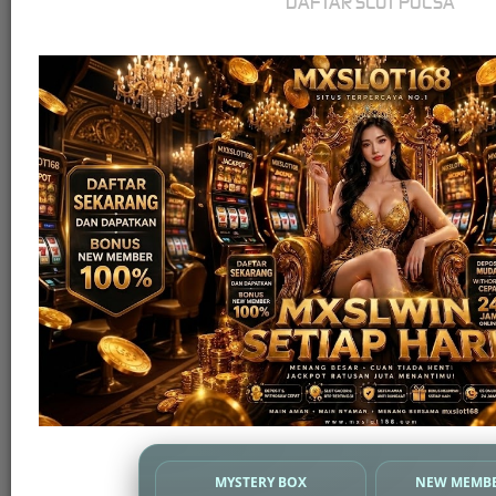
DAFTAR SLOT PULSA
MYSTERY BOX
NEW MEMBE