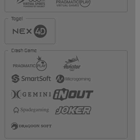
Togel
Crash Game