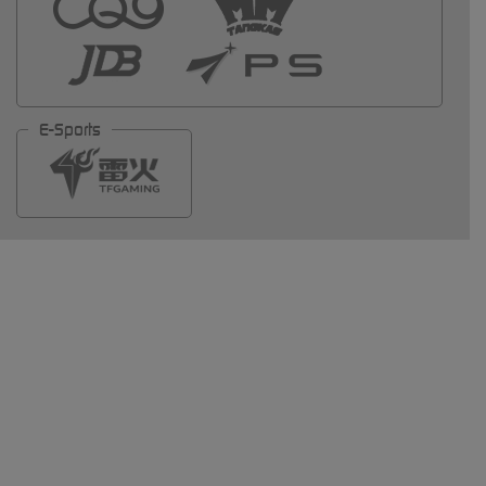
E-Sports