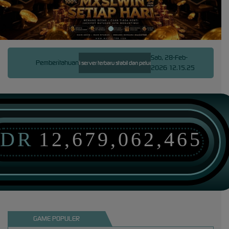
Sab, 28-Feb-
Pemberitahuan
. Mainkan game terpopuler di server terbaru stabil dan peluang cuan besar setiap hari!
Slot Pul
2026 12.15.25
IDR
12,679,062,465
GAME POPULER