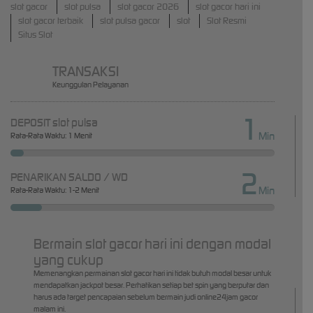
slot gacor
slot pulsa
slot gacor 2026
slot gacor hari ini
slot gacor terbaik
slot pulsa gacor
slot
Slot Resmi
Situs Slot
TRANSAKSI
Keunggulan Pelayanan
1
DEPOSIT slot pulsa
Min
Rata-Rata Waktu: 1 Menit
2
PENARIKAN SALDO / WD
Min
Rata-Rata Waktu: 1-2 Menit
Bermain slot gacor hari ini dengan modal
yang cukup
Memenangkan permainan slot gacor hari ini tidak butuh modal besar untuk
mendapatkan jackpot besar. Perhatikan setiap bet spin yang berputar dan
harus ada target pencapaian sebelum bermain judi online24jam gacor
malam ini.