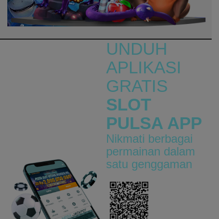
vswaysbandit
ans****a
IDR
6,998,600.00
vs20olympgate
UNDUH
rydhos****e
APLIKASI
IDR
6,989,400.00
GRATIS
vswaysmahwblck
SLOT
miste****0
IDR
6,784,500.00
PULSA APP
vs20gatotx
Nikmati berbagai
be****7
IDR
6,724,500.00
permainan dalam
vs20stararx
satu genggaman
be****7
IDR
6,592,400.00
vs20fruitswx
sco****9
IDR
5,941,200.00