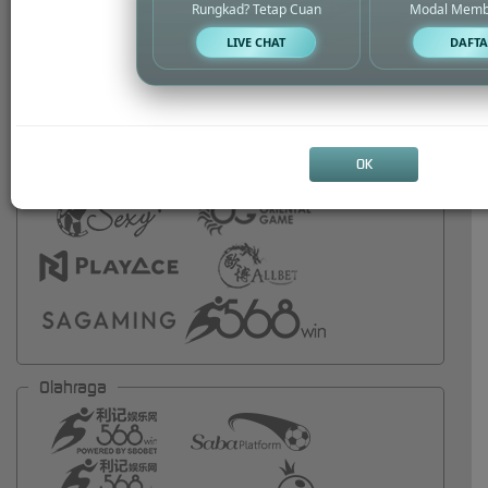
Rungkad? Tetap Cuan
Modal Memb
LIVE CHAT
DAFTA
Live Casino
OK
Olahraga