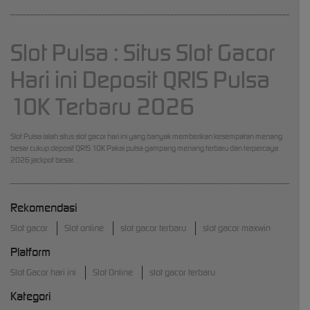
Slot Pulsa : Situs Slot Gacor
Hari ini Deposit QRIS Pulsa
10K Terbaru 2026
Slot Pulsa ialah situs slot gacor hari ini yang banyak memberikan kesempatan menang
besar cukup deposit QRIS 10K Pakai pulsa gampang menang terbaru dan terpercaya
2026 jackpot besar.
Rekomendasi
Slot gacor
Slot online
slot gacor terbaru
slot gacor maxwin
Platform
Slot Gacor hari ini
Slot Online
slot gacor terbaru
Kategori