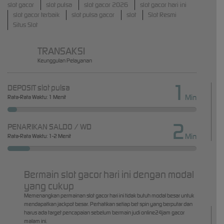
slot gacor
slot pulsa
slot gacor 2026
slot gacor hari ini
slot gacor terbaik
slot pulsa gacor
slot
Slot Resmi
Situs Slot
TRANSAKSI
Keunggulan Pelayanan
1
DEPOSIT slot pulsa
Min
Rata-Rata Waktu: 1 Menit
2
PENARIKAN SALDO / WD
Min
Rata-Rata Waktu: 1-2 Menit
Bermain slot gacor hari ini dengan modal
yang cukup
Memenangkan permainan slot gacor hari ini tidak butuh modal besar untuk
mendapatkan jackpot besar. Perhatikan setiap bet spin yang berputar dan
harus ada target pencapaian sebelum bermain judi online24jam gacor
malam ini.