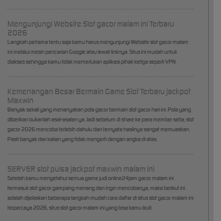
Mengunjungi Website Slot gacor malam ini Terbaru
2026
Langkah pertama tentu saja kamu harus mengunjungi Website slot gacor malam
ini melalui mesin pencarian Google atau lewat linknya. Situs ini mudah untuk
diakses sehingga kamu tidak memerlukan aplikasi pihak ketiga seperti VPN.
Kemenangan Besar Bermain Game Slot Terbaru jackpot
Maxwin
Banyak sekali yang menanyakan pola gacor bermain slot gacor hari ini. Pola yang
diberikan bukanlah asal-asalan ya. Jadi sebelum di share ke para member setia, slot
gacor 2026 mencoba terlebih dahulu dan ternyata hasilnya sangat memuaskan.
Pasti banyak dari kalian yang tidak mengerti dengan angka di atas.
SERVER slot pulsa jackpot maxwin malam ini
Setelah kamu mengetahui semua game judi online24jam gacor malam ini
termasuk slot gacor gampang menang dan ingin mencobanya, maka berikut ini
adalah dijelaskan beberapa langkah mudah cara daftar di situs slot gacor malam ini
terpercaya 2026, situs slot gacor malam ini yang bisa kamu ikuti.