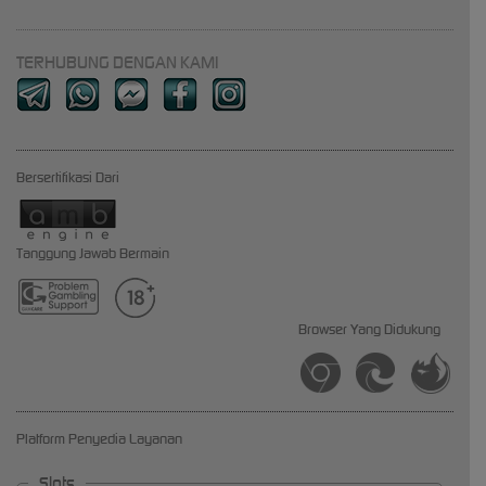
TERHUBUNG DENGAN KAMI
Bersertifikasi Dari
Tanggung Jawab Bermain
Browser Yang Didukung
Platform Penyedia Layanan
Slots