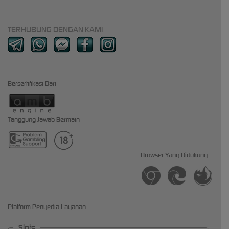
TERHUBUNG DENGAN KAMI
Bersertifikasi Dari
Tanggung Jawab Bermain
Browser Yang Didukung
Platform Penyedia Layanan
Slots