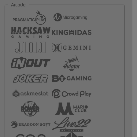
Arcade