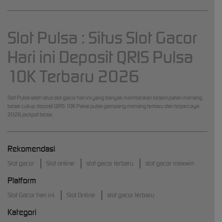
Slot Pulsa : Situs Slot Gacor
Hari ini Deposit QRIS Pulsa
10K Terbaru 2026
Slot Pulsa ialah situs slot gacor hari ini yang banyak memberikan kesempatan menang
besar cukup deposit QRIS 10K Pakai pulsa gampang menang terbaru dan terpercaya
2026 jackpot besar.
Rekomendasi
Slot gacor
Slot online
slot gacor terbaru
slot gacor maxwin
Platform
Slot Gacor hari ini
Slot Online
slot gacor terbaru
Kategori