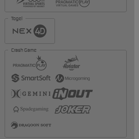
Togel
Crash Game