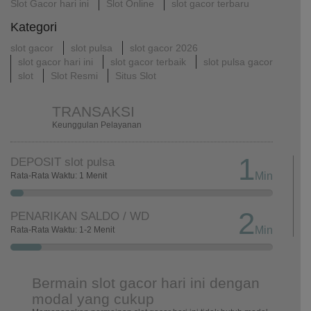
Slot Gacor hari ini
Slot Online
slot gacor terbaru
Kategori
slot gacor
slot pulsa
slot gacor 2026
slot gacor hari ini
slot gacor terbaik
slot pulsa gacor
slot
Slot Resmi
Situs Slot
TRANSAKSI
Keunggulan Pelayanan
1
DEPOSIT slot pulsa
Min
Rata-Rata Waktu: 1 Menit
2
PENARIKAN SALDO / WD
Min
Rata-Rata Waktu: 1-2 Menit
Bermain slot gacor hari ini dengan
modal yang cukup