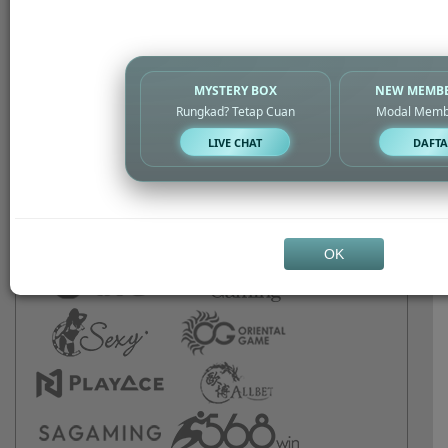
MYSTERY BOX
NEW MEMBE
Rungkad? Tetap Cuan
Modal Memb
LIVE CHAT
DAFTA
Live Casino
OK