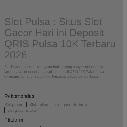
Slot Pulsa : Situs Slot
Gacor Hari ini Deposit
QRIS Pulsa 10K Terbaru
2026
Slot Pulsa ialah situs slot gacor hari ini yang banyak memberikan
kesempatan menang besar cukup deposit QRIS 10K Pakai pulsa
gampang menang terbaru dan terpercaya 2026 jackpot besar.
Rekomendasi
Slot gacor
Slot online
slot gacor terbaru
slot gacor maxwin
Platform