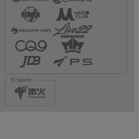
E-Sports