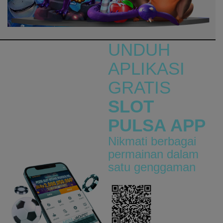
vsteadf****1
IDR
8,998,000.00
vswaysbandit
UNDUH
ans****a
IDR
APLIKASI
6,998,600.00
vs20olympgate
GRATIS
rydhos****e
SLOT
IDR
6,989,400.00
PULSA APP
vswaysmahwblck
Nikmati berbagai
miste****0
IDR
6,784,500.00
permainan dalam
vs20gatotx
satu genggaman
be****7
IDR
6,724,500.00
vs20stararx
be****7
IDR
6,592,400.00