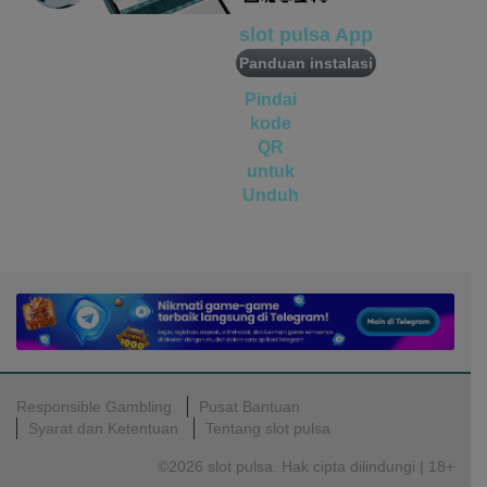
vs20fruitswx
slot pulsa App
sco****9
Panduan instalasi
IDR
5,941,200.00
vs20fruitswx
Pindai
kode
miste****0
IDR
4,520,000.00
QR
vs20olympx
untuk
Unduh
Android
APK
Responsible Gambling
Pusat Bantuan
Syarat dan Ketentuan
Tentang slot pulsa
©2026 slot pulsa. Hak cipta dilindungi | 18+