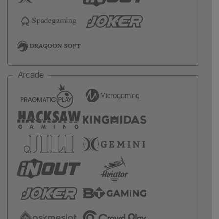
Arcade