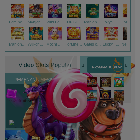
Fortune of Olympus
Mahjong Wins 3 – Black Scatter
Wild Beans
JUNGLE BANG BANG
Mahjong Ways 2
Tokyo Drift Nitro
Laughing Buddha Nexus
Mahjong Ways
Wukong - Black Scatter
Mochi Mania 1000
Fortune Gems
Gates of Olympus Super Scatter
Lucky Twins Nexus
Nexus Tombstone RIP
Video Slots Popular
PEMENANG MESIN SLOT
miste****0
IDR
15,047,200.00
vs20fruitswx
ma****5
IDR
9,253,200.00
vs20starlightx