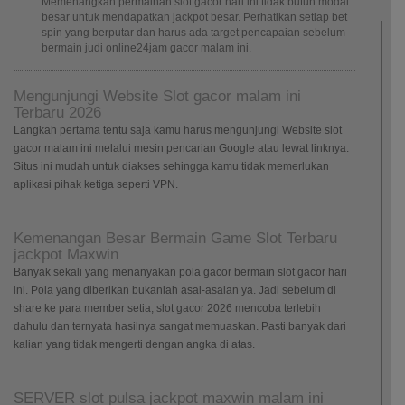
Memenangkan permainan slot gacor hari ini tidak butuh modal
besar untuk mendapatkan jackpot besar. Perhatikan setiap bet
spin yang berputar dan harus ada target pencapaian sebelum
bermain judi online24jam gacor malam ini.
Mengunjungi Website Slot gacor malam ini
Terbaru 2026
Langkah pertama tentu saja kamu harus mengunjungi Website slot
gacor malam ini melalui mesin pencarian Google atau lewat linknya.
Situs ini mudah untuk diakses sehingga kamu tidak memerlukan
aplikasi pihak ketiga seperti VPN.
Kemenangan Besar Bermain Game Slot Terbaru
jackpot Maxwin
Banyak sekali yang menanyakan pola gacor bermain slot gacor hari
ini. Pola yang diberikan bukanlah asal-asalan ya. Jadi sebelum di
share ke para member setia, slot gacor 2026 mencoba terlebih
dahulu dan ternyata hasilnya sangat memuaskan. Pasti banyak dari
kalian yang tidak mengerti dengan angka di atas.
SERVER slot pulsa jackpot maxwin malam ini