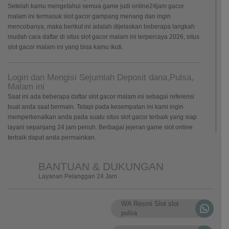
Setelah kamu mengetahui semua game judi online24jam gacor
malam ini termasuk slot gacor gampang menang dan ingin
mencobanya, maka berikut ini adalah dijelaskan beberapa langkah
mudah cara daftar di situs slot gacor malam ini terpercaya 2026, situs
slot gacor malam ini yang bisa kamu ikuti.
Login dan Mengisi Sejumlah Deposit dana,Pulsa,
Malam ini
Saat ini ada beberapa daftar slot gacor malam ini sebagai referensi
buat anda saat bermain. Tetapi pada kesempatan ini kami ingin
memperkenalkan anda pada suatu situs slot gacor terbaik yang siap
layani sepanjang 24 jam penuh. Berbagai jejeran game slot online
terbaik dapat anda permainkan.
BANTUAN & DUKUNGAN
Layanan Pelanggan 24 Jam
WA Resmi Slot slot
pulsa