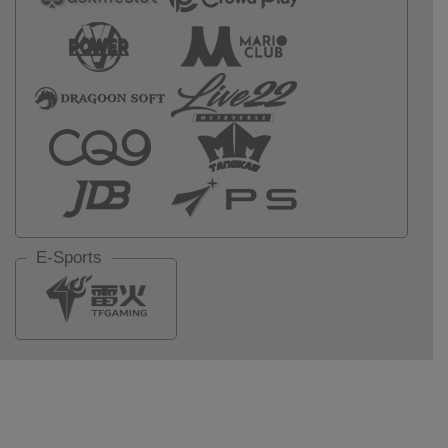
E-Sports