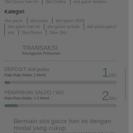
Slot Gacor hari ini
Slot Online
slot gacor terbaru
Kategori
slot gacor
slot pulsa
slot gacor 2026
slot gacor hari ini
slot gacor terbaik
slot pulsa gacor
slot
Slot Resmi
Situs Slot
TRANSAKSI
Keunggulan Pelayanan
1
DEPOSIT slot pulsa
Min
Rata-Rata Waktu: 1 Menit
2
PENARIKAN SALDO / WD
Min
Rata-Rata Waktu: 1-2 Menit
Bermain slot gacor hari ini dengan
modal yang cukup