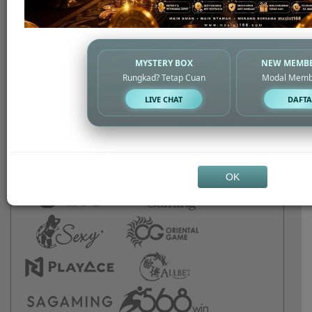
MYSTERY BOX
NEW MEMBE
Rungkad? Tetap Cuan
Modal Memb
LIVE CHAT
DAFTA
Live Casino
OK