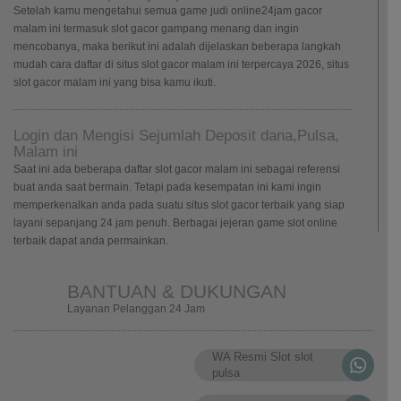
Setelah kamu mengetahui semua game judi online24jam gacor
malam ini termasuk slot gacor gampang menang dan ingin
mencobanya, maka berikut ini adalah dijelaskan beberapa langkah
mudah cara daftar di situs slot gacor malam ini terpercaya 2026, situs
slot gacor malam ini yang bisa kamu ikuti.
Login dan Mengisi Sejumlah Deposit dana,Pulsa,
Malam ini
Saat ini ada beberapa daftar slot gacor malam ini sebagai referensi
buat anda saat bermain. Tetapi pada kesempatan ini kami ingin
memperkenalkan anda pada suatu situs slot gacor terbaik yang siap
layani sepanjang 24 jam penuh. Berbagai jejeran game slot online
terbaik dapat anda permainkan.
BANTUAN & DUKUNGAN
Layanan Pelanggan 24 Jam
WA Resmi Slot slot
pulsa