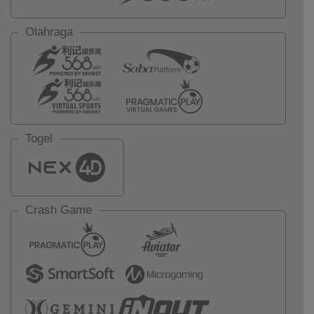
Olahraga
Togel
Crash Game