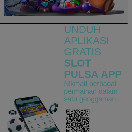
vsteadf****1
IDR
8,998,000.00
vswaysbandit
UNDUH
ans****a
IDR
APLIKASI
6,998,600.00
vs20olympgate
GRATIS
rydhos****e
SLOT
IDR
6,989,400.00
PULSA APP
vswaysmahwblck
Nikmati berbagai
miste****0
IDR
6,784,500.00
permainan dalam
vs20gatotx
satu genggaman
be****7
IDR
6,724,500.00
vs20stararx
be****7
IDR
6,592,400.00