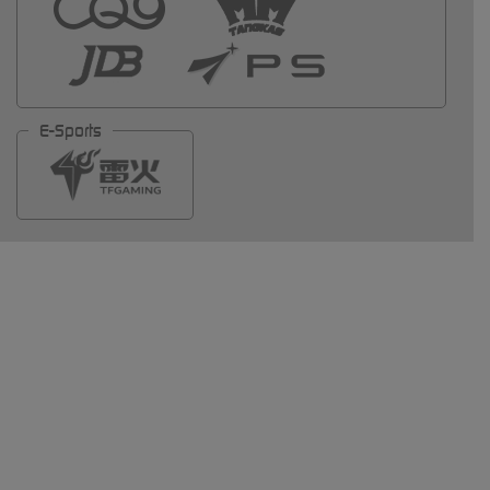
E-Sports