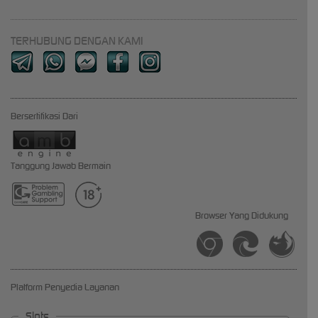
TERHUBUNG DENGAN KAMI
Bersertifikasi Dari
Tanggung Jawab Bermain
Browser Yang Didukung
Platform Penyedia Layanan
Slots