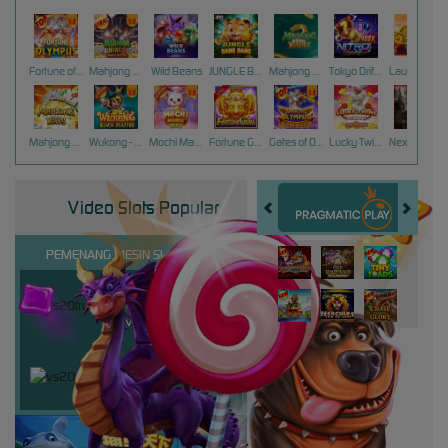
Fortune of Olympus
Mahjong Wins 3 – Black Scatter
Wild Beans
JUNGLE BANG BANG
Mahjong Ways 2
Tokyo Drift Nitro
Laughing Buddha Nexus
Mahjong Ways
Wukong - Black Scatter
Mochi Mania 1000
Fortune Gems
Gates of Olympus Super Scatter
Lucky Twins Nexus
Nexus Tombstone RIP
Video Slots Popular
PEMENANG MESIN SLOT
miste****0
IDR
15,047,200.00
vs20fruitswx
ma****5
IDR
9,253,200.00
vs20starlightx
vsteadf****1
IDR
8,998,000.00