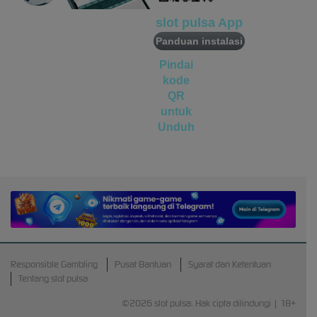
vs20fruitswx
slot pulsa App
miste****0
Panduan instalasi
IDR
4,520,000.00
vs20olympx
Pindai
kode
QR
untuk
Unduh
Android
APK
Responsible Gambling
Pusat Bantuan
Syarat dan Ketentuan
Tentang slot pulsa
©2026 slot pulsa. Hak cipta dilindungi | 18+