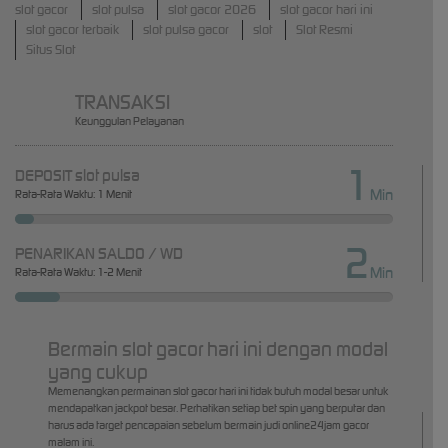
slot gacor
slot pulsa
slot gacor 2026
slot gacor hari ini
slot gacor terbaik
slot pulsa gacor
slot
Slot Resmi
Situs Slot
TRANSAKSI
Keunggulan Pelayanan
1
DEPOSIT slot pulsa
Min
Rata-Rata Waktu: 1 Menit
2
PENARIKAN SALDO / WD
Min
Rata-Rata Waktu: 1-2 Menit
Bermain slot gacor hari ini dengan modal
yang cukup
Memenangkan permainan slot gacor hari ini tidak butuh modal besar untuk
mendapatkan jackpot besar. Perhatikan setiap bet spin yang berputar dan
harus ada target pencapaian sebelum bermain judi online24jam gacor
malam ini.