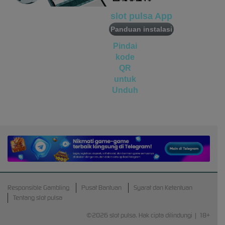
vs20fruitswx
slot pulsa App
miste****0
Panduan instalasi
IDR
4,520,000.00
vs20olympx
Pindai
kode
QR
untuk
Unduh
Android
APK
Responsible Gambling
Pusat Bantuan
Syarat dan Ketentuan
Tentang slot pulsa
©2026 slot pulsa. Hak cipta dilindungi | 18+