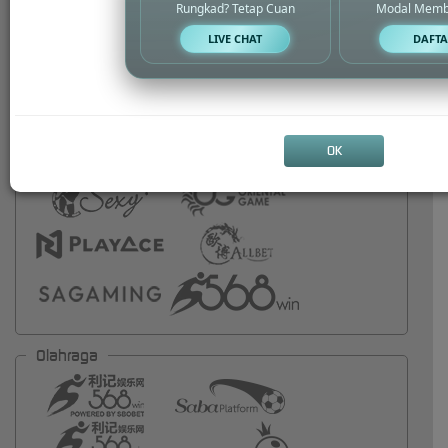
Rungkad? Tetap Cuan
Modal Memb
LIVE CHAT
DAFTA
Live Casino
OK
Olahraga