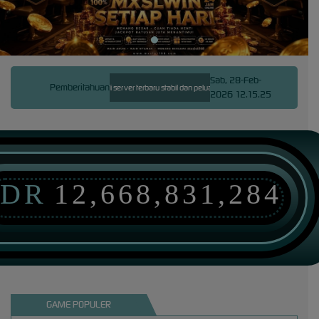
Sab, 28-Feb-
Pemberitahuan
. Mainkan game terpopuler di server terbaru stabil dan peluang cuan besar setiap hari!
Slot Pul
2026 12.15.25
IDR
12,668,831,341
GAME POPULER