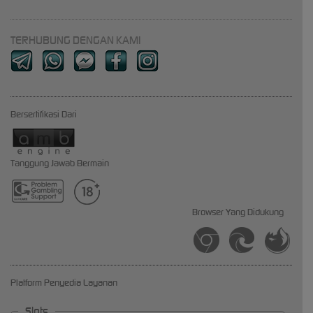
TERHUBUNG DENGAN KAMI
Bersertifikasi Dari
Tanggung Jawab Bermain
Browser Yang Didukung
Platform Penyedia Layanan
Slots