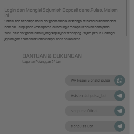
Login dan Mengisi Sejumlah Deposit dana,Pulsa, Malam
ini
Saat ini ada beberapa daftar slot gacor malam ini sebagai referensi buat anda saat
bermain. Tetapi pada kesempatan ini kami ingin memperkenalkan anda pada
suatu situs slot gacor terbaik yang siap layani sepanjang 24 jam penuh. Berbagai
jejeran game slot online terbaik dapat anda permainkan.
BANTUAN & DUKUNGAN
Layanan Pelanggan 24 Jam
WA Resmi Slot slot pulsa
Asisten slot pulsa_bot
slot pulsa OfficiaL
slot pulsa Bot