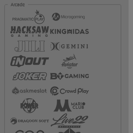
Arcade