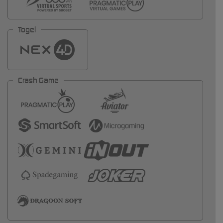
Togel
Crash Game