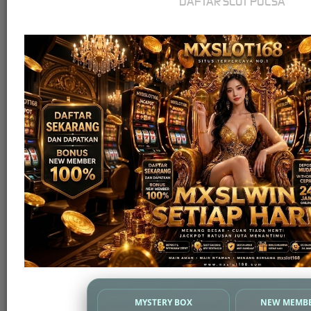
DAFTAR SLOT PULSA
MYSTERY BOX
NEW MEMBE