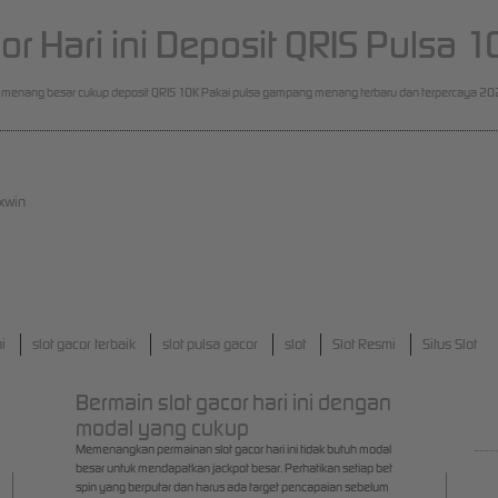
acor Hari ini Deposit QRIS Pulsa
tan menang besar cukup deposit QRIS 10K Pakai pulsa gampang menang terbaru dan terpercaya 202
xwin
i
slot gacor terbaik
slot pulsa gacor
slot
Slot Resmi
Situs Slot
Bermain slot gacor hari ini dengan
modal yang cukup
Memenangkan permainan slot gacor hari ini tidak butuh modal
besar untuk mendapatkan jackpot besar. Perhatikan setiap bet
spin yang berputar dan harus ada target pencapaian sebelum