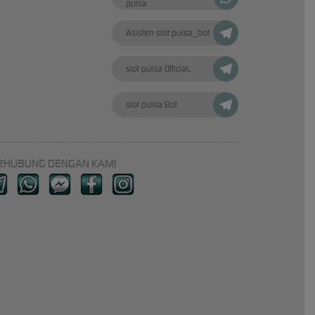
pulsa
Asisten slot pulsa_bot
slot pulsa OfficiaL
slot pulsa Bot
RHUBUNG DENGAN KAMI