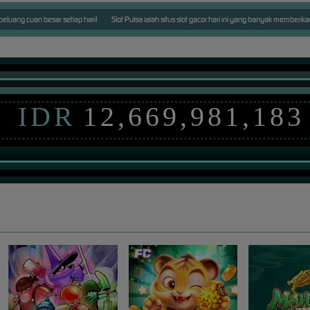
 besar setiap hari!
Slot Pulsa ialah situs slot gacor hari ini yang banyak memberikan kesem
IDR
12,669,989,672