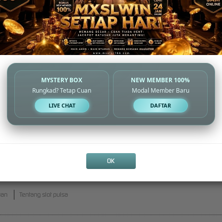
Panduan in
Pindai kode QR
untuk Unduh
Android APK
MYSTERY BOX
NEW MEMBER 100%
Rungkad? Tetap Cuan
Modal Member Baru
LIVE CHAT
DAFTAR
OK
uan
Tentang slot pulsa