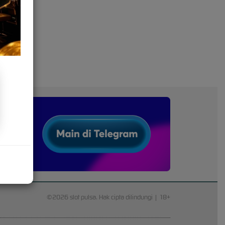
stalasi
©2026 slot pulsa. Hak cipta dilindungi | 18+