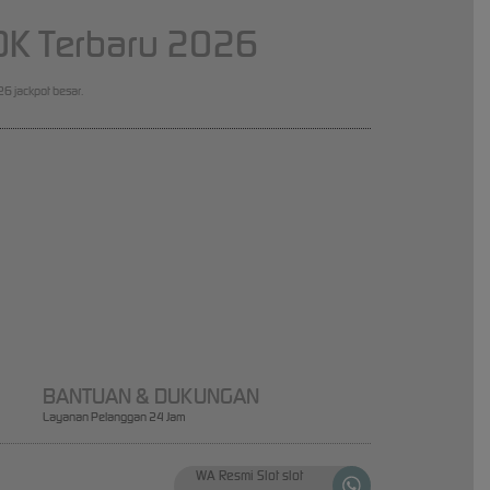
 10K Terbaru 2026
6 jackpot besar.
BANTUAN & DUKUNGAN
Layanan Pelanggan 24 Jam
WA Resmi Slot slot