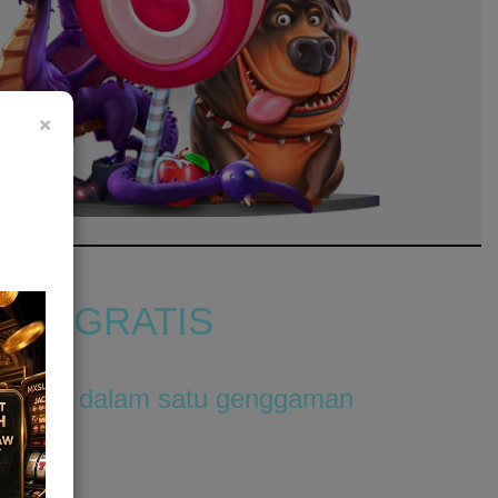
×
ASI GRATIS
 APP
rmainan dalam satu genggaman
a App