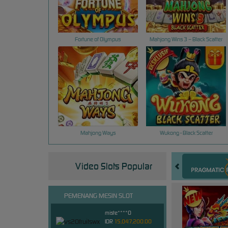
Fortune of Olympus
Mahjong Wins 3 – Black Scatter
Mahjong Ways
Wukong - Black Scatter
Video Slots Popular
PEMENANG MESIN SLOT
miste****0
IDR
15,047,200.00