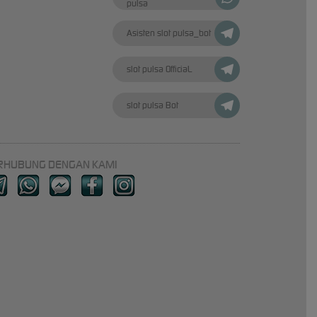
pulsa
Asisten slot pulsa_bot
slot pulsa OfficiaL
slot pulsa Bot
RHUBUNG DENGAN KAMI