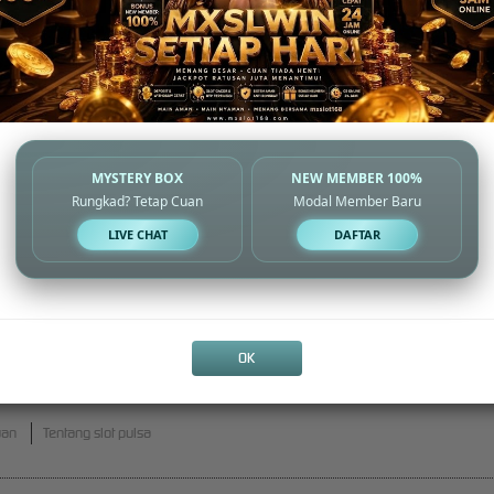
Panduan in
Pindai kode QR
untuk Unduh
Android APK
MYSTERY BOX
NEW MEMBER 100%
Rungkad? Tetap Cuan
Modal Member Baru
LIVE CHAT
DAFTAR
OK
uan
Tentang slot pulsa