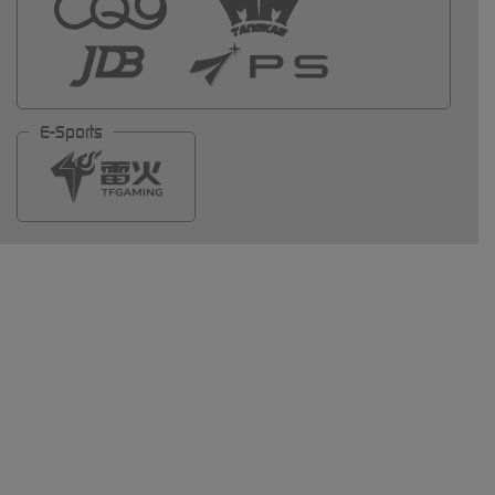
E-Sports