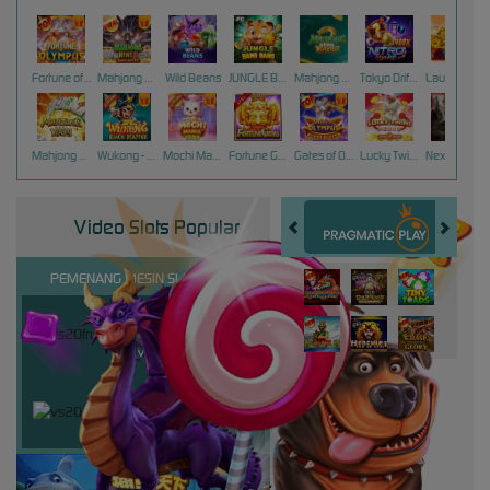
Fortune of Olympus
Mahjong Wins 3 – Black Scatter
Wild Beans
JUNGLE BANG BANG
Mahjong Ways 2
Tokyo Drift Nitro
Laughing Buddha Nexus
Mahjong Ways
Wukong - Black Scatter
Mochi Mania 1000
Fortune Gems
Gates of Olympus Super Scatter
Lucky Twins Nexus
Nexus Tombstone RIP
Video Slots Popular
PEMENANG MESIN SLOT
miste****0
IDR
15,047,200.00
vs20fruitswx
ma****5
IDR
9,253,200.00
vs20starlightx
vsteadf****1
IDR
8,998,000.00