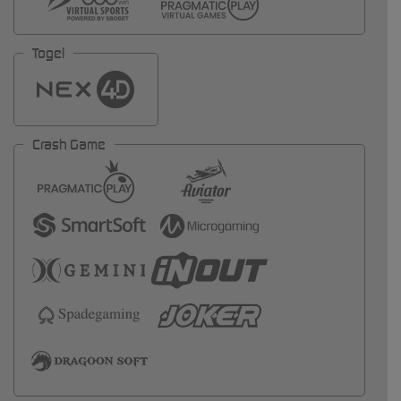
Togel
Crash Game