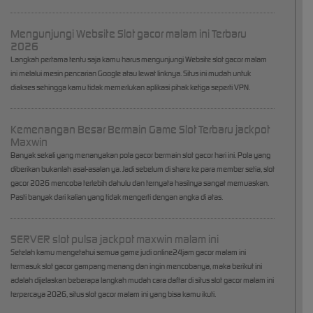
Mengunjungi Website Slot gacor malam ini Terbaru
2026
Langkah pertama tentu saja kamu harus mengunjungi Website slot gacor malam
ini melalui mesin pencarian Google atau lewat linknya. Situs ini mudah untuk
diakses sehingga kamu tidak memerlukan aplikasi pihak ketiga seperti VPN.
Kemenangan Besar Bermain Game Slot Terbaru jackpot
Maxwin
Banyak sekali yang menanyakan pola gacor bermain slot gacor hari ini. Pola yang
diberikan bukanlah asal-asalan ya. Jadi sebelum di share ke para member setia, slot
gacor 2026 mencoba terlebih dahulu dan ternyata hasilnya sangat memuaskan.
Pasti banyak dari kalian yang tidak mengerti dengan angka di atas.
SERVER slot pulsa jackpot maxwin malam ini
Setelah kamu mengetahui semua game judi online24jam gacor malam ini
termasuk slot gacor gampang menang dan ingin mencobanya, maka berikut ini
adalah dijelaskan beberapa langkah mudah cara daftar di situs slot gacor malam ini
terpercaya 2026, situs slot gacor malam ini yang bisa kamu ikuti.