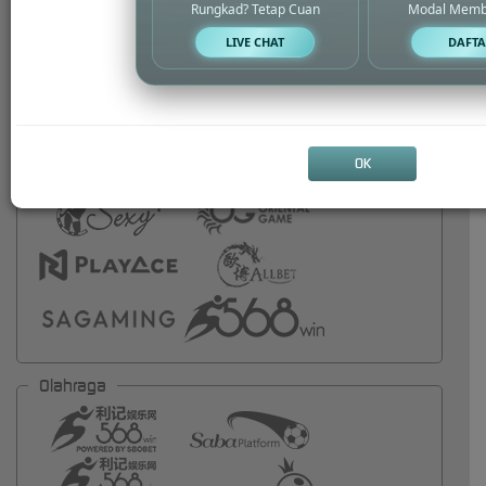
Rungkad? Tetap Cuan
Modal Memb
LIVE CHAT
DAFTA
Live Casino
OK
Olahraga