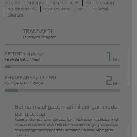
slot gacor
slot pulsa
slot gacor 2026
slot gacor hari ini
slot gacor terbaik
slot pulsa gacor
slot
Slot Resmi
Situs Slot
TRANSAKSI
Keunggulan Pelayanan
1
DEPOSIT slot pulsa
Min
Rata-Rata Waktu: 1 Menit
2
PENARIKAN SALDO / WD
Min
Rata-Rata Waktu: 1-2 Menit
Bermain slot gacor hari ini dengan modal
yang cukup
Memenangkan permainan slot gacor hari ini tidak butuh modal besar untuk
mendapatkan jackpot besar. Perhatikan setiap bet spin yang berputar dan
harus ada target pencapaian sebelum bermain judi online24jam gacor
malam ini.