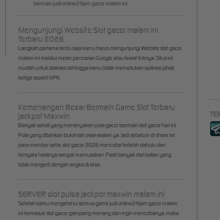
bermain judi online24jam gacor malam ini.
Mengunjungi Website Slot gacor malam ini
Terbaru 2026
Langkah pertama tentu saja kamu harus mengunjungi Website slot gacor
malam ini melalui mesin pencarian Google atau lewat linknya. Situs ini
mudah untuk diakses sehingga kamu tidak memerlukan aplikasi pihak
ketiga seperti VPN.
Kemenangan Besar Bermain Game Slot Terbaru
TE
jackpot Maxwin
Banyak sekali yang menanyakan pola gacor bermain slot gacor hari ini.
Pola yang diberikan bukanlah asal-asalan ya. Jadi sebelum di share ke
para member setia, slot gacor 2026 mencoba terlebih dahulu dan
ternyata hasilnya sangat memuaskan. Pasti banyak dari kalian yang
tidak mengerti dengan angka di atas.
SERVER slot pulsa jackpot maxwin malam ini
Setelah kamu mengetahui semua game judi online24jam gacor malam
ini termasuk slot gacor gampang menang dan ingin mencobanya, maka