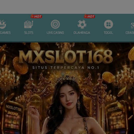
 GAMES
SLOTS
LIVE CASINO
OLAHRAGA
TOGEL
CRAS