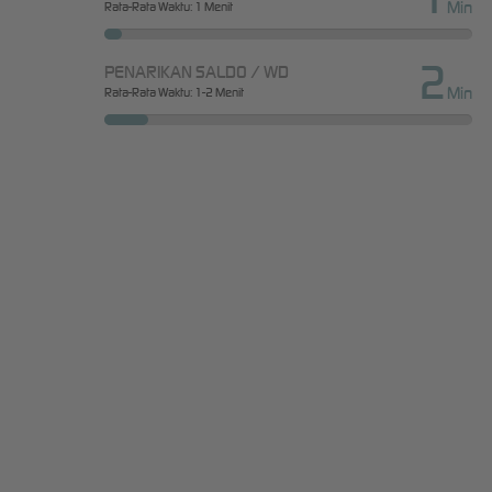
Min
Rata-Rata Waktu: 1 Menit
2
PENARIKAN SALDO / WD
Min
Rata-Rata Waktu: 1-2 Menit