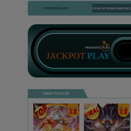
Pemberitahuan
smi Link slot pulsa Terbaru 2026. Mainkan game terpopuler di server terbaru stabil dan peluang cuan
JACKPOT
PLAY
GAME POPULER