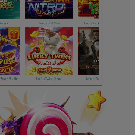
Ways 2
Tokyo Drift Nitro
Laughing Buddha Nexus
Super Scatter
Lucky Twins Nexus
Nexus Tombstone RIP