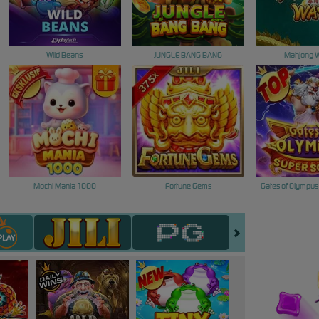
Wild Beans
JUNGLE BANG BANG
Mahjong 
Mochi Mania 1000
Fortune Gems
Gates of Olympus 