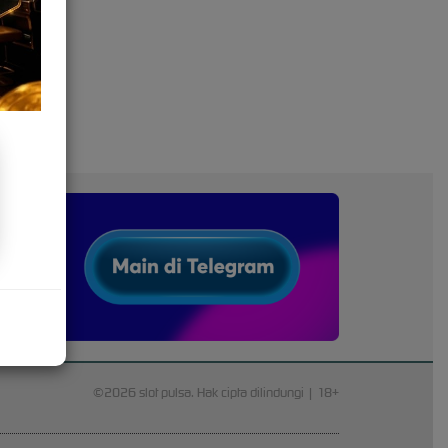
Pindai kode
untuk Und
Android A
©2026 slot pulsa. Hak cipta dilindungi | 18+