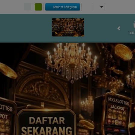
Main di Telegram
HOT