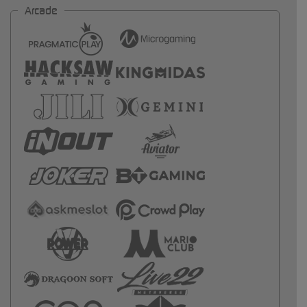
Arcade