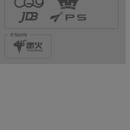
E-Sports