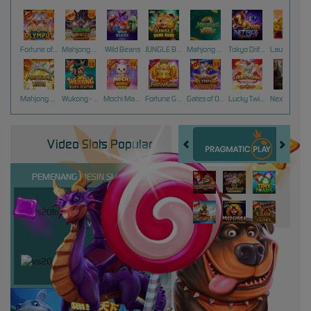
Fortune of Olympus
Mahjong Wins 3 – Black Scatter
Wild Beans
JUNGLE BANG BANG
Mahjong Ways 2
Tokyo Drift Nitro
Laughing Buddha Nexus
Mahjong Ways
Wukong - Black Scatter
Mochi Mania 1000
Fortune Gems
Gates of Olympus Super Scatter
Lucky Twins Nexus
Nexus Tombstone RIP
Video Slots Popular
PEMENANG MESIN SLOT
miste****0
IDR
15,047,200.00
vs20fruitswx
ma****5
IDR
9,253,200.00
vs20starlightx
vsteadf****1
IDR
8,998,000.00