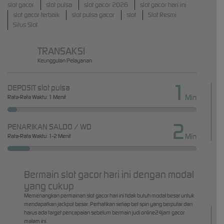
slot gacor
slot pulsa
slot gacor 2026
slot gacor hari ini
slot gacor terbaik
slot pulsa gacor
slot
Slot Resmi
Situs Slot
TRANSAKSI
Keunggulan Pelayanan
1
DEPOSIT slot pulsa
Min
Rata-Rata Waktu: 1 Menit
2
PENARIKAN SALDO / WD
Min
Rata-Rata Waktu: 1-2 Menit
Bermain slot gacor hari ini dengan modal
yang cukup
Memenangkan permainan slot gacor hari ini tidak butuh modal besar untuk
mendapatkan jackpot besar. Perhatikan setiap bet spin yang berputar dan
harus ada target pencapaian sebelum bermain judi online24jam gacor
malam ini.