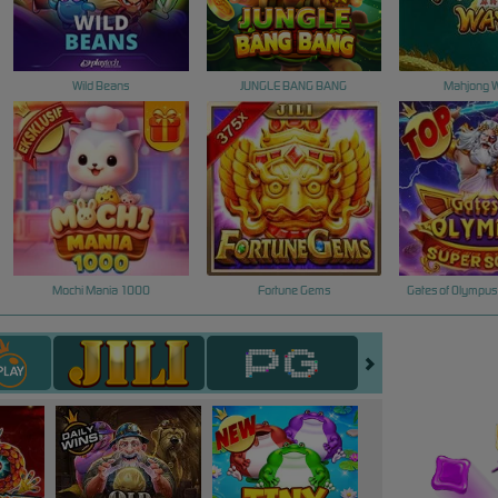
Wild Beans
JUNGLE BANG BANG
Mahjong 
Mochi Mania 1000
Fortune Gems
Gates of Olympus 