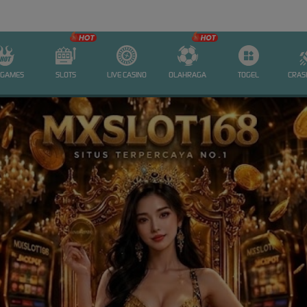
 GAMES
SLOTS
LIVE CASINO
OLAHRAGA
TOGEL
CRAS