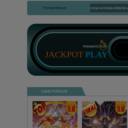
Pemberitahuan
smi Link slot pulsa Terbaru 2026. Mainkan game terpopuler di server terbaru stabil dan peluang cuan
JACKPOT
PLAY
GAME POPULER