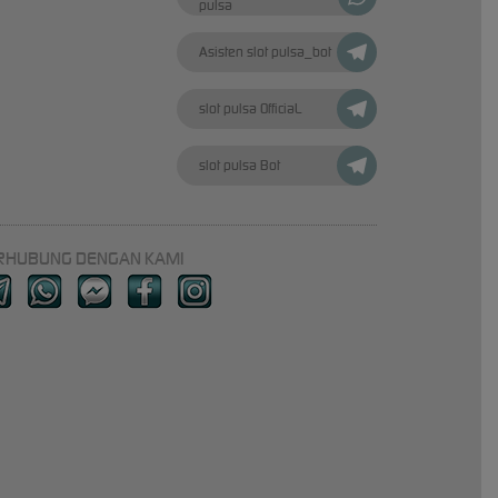
pulsa
Asisten slot pulsa_bot
slot pulsa OfficiaL
slot pulsa Bot
RHUBUNG DENGAN KAMI