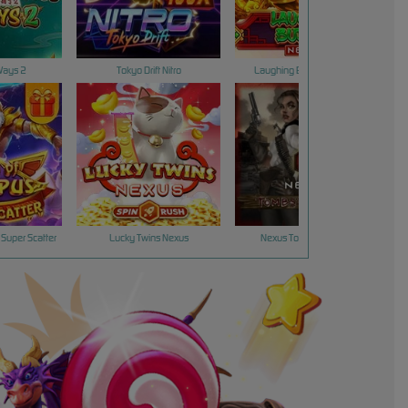
Ways 2
Tokyo Drift Nitro
Laughing Buddha Nexus
Super Scatter
Lucky Twins Nexus
Nexus Tombstone RIP