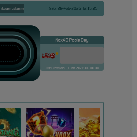
Sab, 28-Feb-2026 12.15.25
patan menang besar cukup deposit QRIS 10K Pakai pulsa gampang menang terbaru dan terpercaya 
Nex4D Pools Day
Live Draw Min, 11-Jan-2026 00.00.00