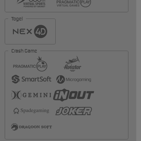
Togel
Crash Game