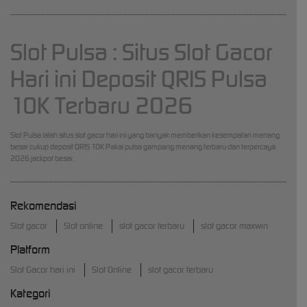
Slot Pulsa : Situs Slot Gacor
Hari ini Deposit QRIS Pulsa
10K Terbaru 2026
Slot Pulsa ialah situs slot gacor hari ini yang banyak memberikan kesempatan menang
besar cukup deposit QRIS 10K Pakai pulsa gampang menang terbaru dan terpercaya
2026 jackpot besar.
Rekomendasi
Slot gacor
Slot online
slot gacor terbaru
slot gacor maxwin
Platform
Slot Gacor hari ini
Slot Online
slot gacor terbaru
Kategori