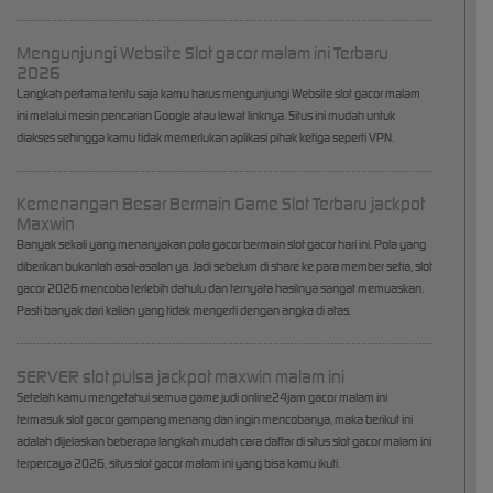
Mengunjungi Website Slot gacor malam ini Terbaru
2026
Langkah pertama tentu saja kamu harus mengunjungi Website slot gacor malam
ini melalui mesin pencarian Google atau lewat linknya. Situs ini mudah untuk
diakses sehingga kamu tidak memerlukan aplikasi pihak ketiga seperti VPN.
Kemenangan Besar Bermain Game Slot Terbaru jackpot
Maxwin
Banyak sekali yang menanyakan pola gacor bermain slot gacor hari ini. Pola yang
diberikan bukanlah asal-asalan ya. Jadi sebelum di share ke para member setia, slot
gacor 2026 mencoba terlebih dahulu dan ternyata hasilnya sangat memuaskan.
Pasti banyak dari kalian yang tidak mengerti dengan angka di atas.
SERVER slot pulsa jackpot maxwin malam ini
Setelah kamu mengetahui semua game judi online24jam gacor malam ini
termasuk slot gacor gampang menang dan ingin mencobanya, maka berikut ini
adalah dijelaskan beberapa langkah mudah cara daftar di situs slot gacor malam ini
terpercaya 2026, situs slot gacor malam ini yang bisa kamu ikuti.