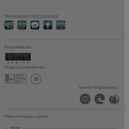
TERHUBUNG DENGAN KAMI
Bersertifikasi Dari
Tanggung Jawab Bermain
Browser Yang Didukung
Platform Penyedia Layanan
Slots