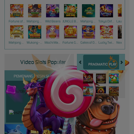
Fortune of Olympus
Mahjong Wins 3 – Black Scatter
Wild Beans
JUNGLE BANG BANG
Mahjong Ways 2
Tokyo Drift Nitro
Laughing Buddha Nexus
Mahjong Ways
Wukong - Black Scatter
Mochi Mania 1000
Fortune Gems
Gates of Olympus Super Scatter
Lucky Twins Nexus
Nexus Tombstone RIP
Video Slots Popular
PEMENANG MESIN SLOT
miste****0
IDR
15,047,200.00
vs20fruitswx
ma****5
IDR
9,253,200.00
vs20starlightx
vsteadf****1
IDR
8,998,000.00