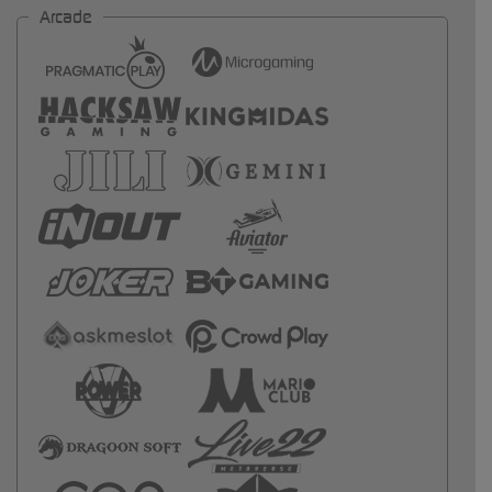
Arcade