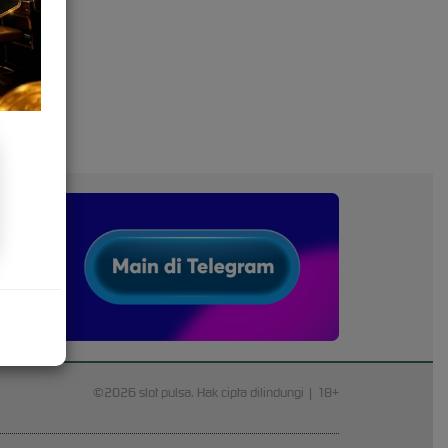
Pindai kode
untuk Und
Android A
©2026 slot pulsa. Hak cipta dilindungi | 18+