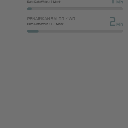
Min
Rata-Rata Waktu: 1 Menit
2
PENARIKAN SALDO / WD
Min
Rata-Rata Waktu: 1-2 Menit