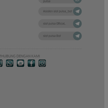
pulsa
Asisten slot pulsa_bot
slot pulsa OfficiaL
slot pulsa Bot
RHUBUNG DENGAN KAMI