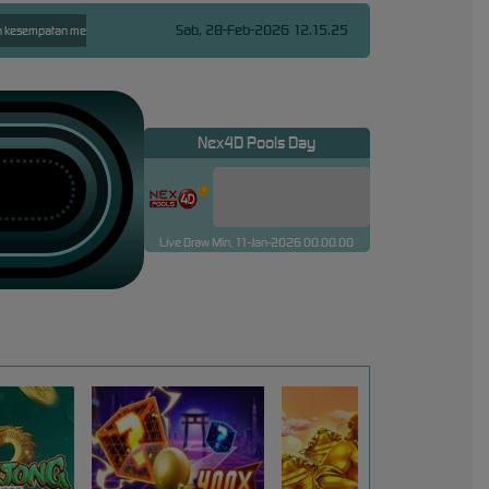
Sab, 28-Feb-2026 12.15.25
patan menang besar cukup deposit QRIS 10K Pakai pulsa gampang menang terbaru dan terpercaya 2
Nex4D Pools Day
Live Draw Min, 11-Jan-2026 00.00.00