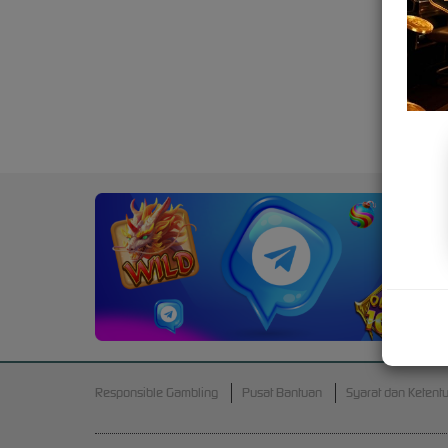
be****7
IDR
6,592,400.00
vs20fruitswx
sco****9
IDR
5,941,200.00
vs20fruitswx
miste****0
IDR
4,520,000.00
vs20olympx
Responsible Gambling
Pusat Bantuan
Syarat dan Ketent