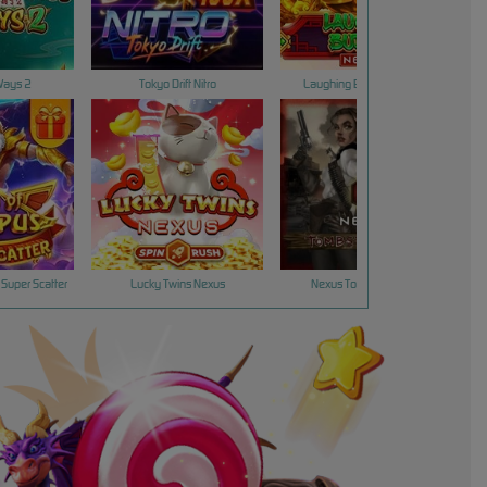
Ways 2
Tokyo Drift Nitro
Laughing Buddha Nexus
Super Scatter
Lucky Twins Nexus
Nexus Tombstone RIP