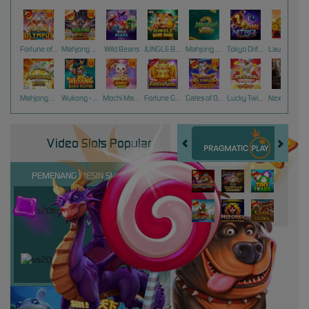
Fortune of Olympus
Mahjong Wins 3 – Black Scatter
Wild Beans
JUNGLE BANG BANG
Mahjong Ways 2
Tokyo Drift Nitro
Laughing Buddha Nexus
Mahjong Ways
Wukong - Black Scatter
Mochi Mania 1000
Fortune Gems
Gates of Olympus Super Scatter
Lucky Twins Nexus
Nexus Tombstone RIP
Video Slots Popular
PEMENANG MESIN SLOT
miste****0
IDR
15,047,200.00
vs20fruitswx
ma****5
IDR
9,253,200.00
vs20starlightx
vsteadf****1
IDR
8,998,000.00