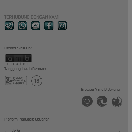
TERHUBUNG DENGAN KAMI
Bersertifikasi Dari
Tanggung Jawab Bermain
Browser Yang Didukung
Platform Penyedia Layanan
Slots