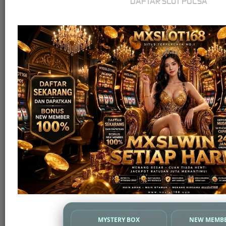
DAFTAR SLOT PULSA
MYSTERY BOX
NEW MEMBE