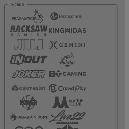
Arcade