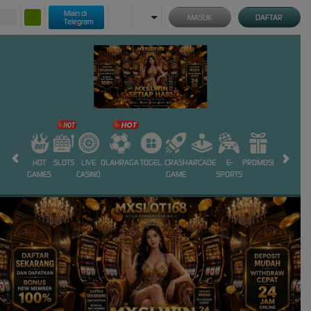
Main di
MASUK
DAFTAR
Telegram
HOT
SLOTS
LIVE
OLAHRAGA
TOGEL
CRASH
ARCADE
E-
PROMOSI
GAMES
CASINO
GAME
SPORTS