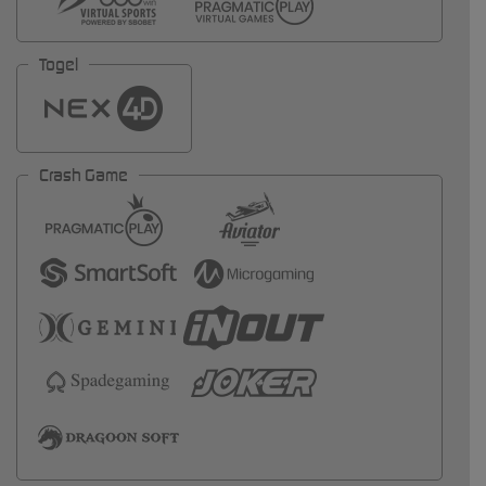
Togel
Crash Game