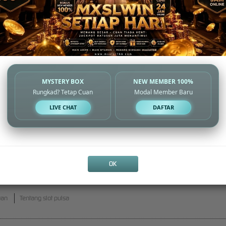
MYSTERY BOX
NEW MEMBER 100%
Rungkad? Tetap Cuan
Modal Member Baru
LIVE CHAT
DAFTAR
OK
uan
Tentang slot pulsa