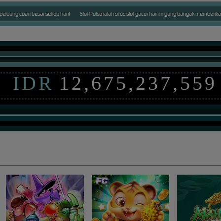
n besar setiap hari!
Slot Pulsa ialah situs slot gacor hari ini yang banyak memberikan kese
IDR
12,675,237,559