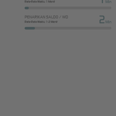
Min
Rata-Rata Waktu: 1 Menit
2
PENARIKAN SALDO / WD
Min
Rata-Rata Waktu: 1-2 Menit