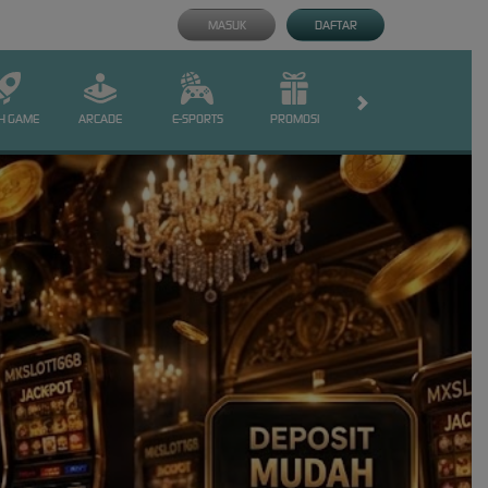
MASUK
DAFTAR
H GAME
ARCADE
E-SPORTS
PROMOSI