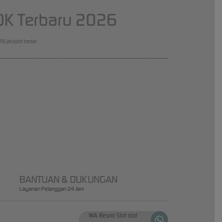
 10K Terbaru 2026
6 jackpot besar.
BANTUAN & DUKUNGAN
Layanan Pelanggan 24 Jam
WA Resmi Slot slot