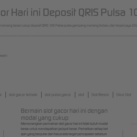
acor Hari ini Deposit QRIS Pulsa
tan menang besar cukup deposit QRIS 10K Pakai pulsa gampang menang terbaru dan terpercaya 202
xwin
i
slot gacor terbaik
slot pulsa gacor
slot
Slot Resmi
Situs Slot
Bermain slot gacor hari ini dengan
modal yang cukup
Memenangkan permainan slot gacor hari ini tidak butuh modal
besar untuk mendapatkan jackpot besar. Perhatikan setiap bet
spin yang berputar dan harus ada target pencapaian sebelum