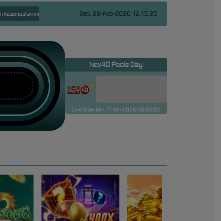
Sab, 28-Feb-2026 12.15.25
mpatan menang besar cukup deposit QRIS 10K Pakai pulsa gampang menang terbaru dan terpercaya 
Nex4D Pools Day
Live Draw Min, 11-Jan-2026 00.00.00