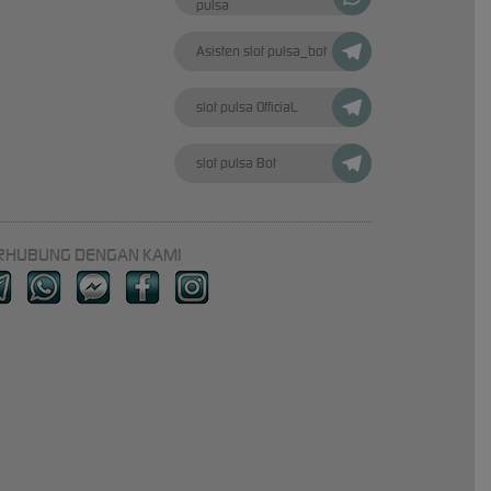
pulsa
Asisten slot pulsa_bot
slot pulsa OfficiaL
slot pulsa Bot
RHUBUNG DENGAN KAMI