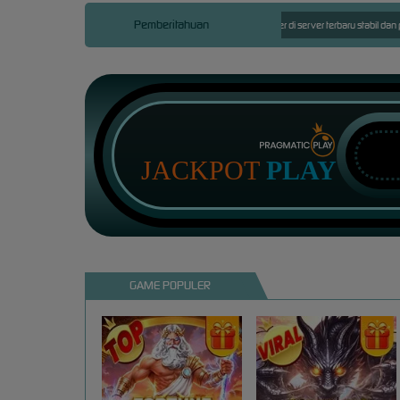
Pemberitahuan
smi Link slot pulsa Terbaru 2026. Mainkan game terpopuler di server terbaru stabil dan peluang cuan
JACKPOT
PLAY
GAME POPULER