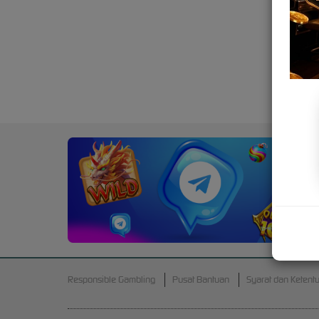
be****7
IDR
6,592,400.00
vs20fruitswx
sco****9
IDR
5,941,200.00
vs20fruitswx
miste****0
IDR
4,520,000.00
vs20olympx
Responsible Gambling
Pusat Bantuan
Syarat dan Ketent