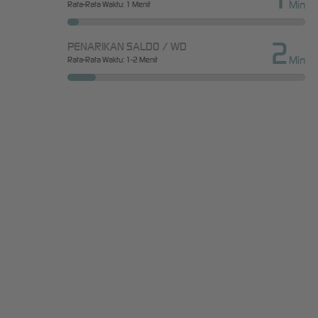
Min
Rata-Rata Waktu: 1 Menit
2
PENARIKAN SALDO / WD
Min
Rata-Rata Waktu: 1-2 Menit