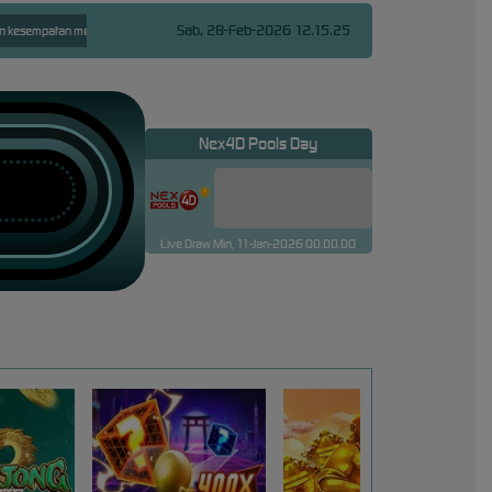
Sab, 28-Feb-2026 12.15.25
patan menang besar cukup deposit QRIS 10K Pakai pulsa gampang menang terbaru dan terpercaya 2
Nex4D Pools Day
Live Draw Min, 11-Jan-2026 00.00.00