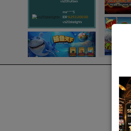
vs20fruitswx
ma****5
IDR
9,253,200.00
vs20starlightx
vsteadf****1
IDR
8,998,000.00
vswaysbandit
ans****a
IDR
6,998,600.00
vs20olympgate
rydhos****e
IDR
6,989,400.00
vswaysmahwblck
miste****0
IDR
6,784,500.00
vs20gatotx
be****7
IDR
6,724,500.00
vs20stararx