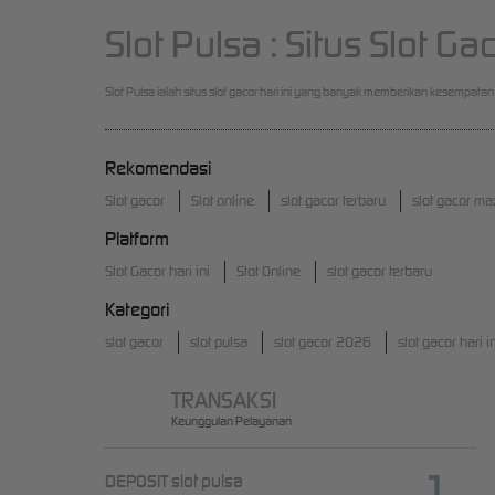
Slot Pulsa : Situs Slot G
Slot Pulsa ialah situs slot gacor hari ini yang banyak memberikan kesempa
Rekomendasi
Slot gacor
Slot online
slot gacor terbaru
slot gacor ma
Platform
Slot Gacor hari ini
Slot Online
slot gacor terbaru
Kategori
slot gacor
slot pulsa
slot gacor 2026
slot gacor hari in
TRANSAKSI
Keunggulan Pelayanan
1
DEPOSIT slot pulsa