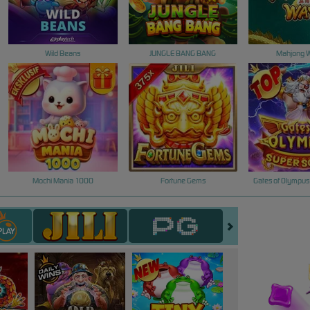
Wild Beans
JUNGLE BANG BANG
Mahjong 
Mochi Mania 1000
Fortune Gems
Gates of Olympus 