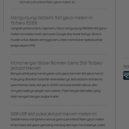
bermain judi online24jam gacor malam ini.
Mengunjungi Website Slot gacor malam ini
Terbaru 2026
Langkah pertama tentu saja kamu harus mengunjungi Website slot gacor
malam ini melalui mesin pencarian Google atau lewat linknya. Situs ini
mudah untuk diakses sehingga kamu tidak memerlukan aplikasi pihak
ketiga seperti VPN.
Kemenangan Besar Bermain Game Slot Terbaru
TE
jackpot Maxwin
Banyak sekali yang menanyakan pola gacor bermain slot gacor hari ini.
Pola yang diberikan bukanlah asal-asalan ya. Jadi sebelum di share ke
para member setia, slot gacor 2026 mencoba terlebih dahulu dan
ternyata hasilnya sangat memuaskan. Pasti banyak dari kalian yang
tidak mengerti dengan angka di atas.
SERVER slot pulsa jackpot maxwin malam ini
Setelah kamu mengetahui semua game judi online24jam gacor malam
ini termasuk slot gacor gampang menang dan ingin mencobanya, maka